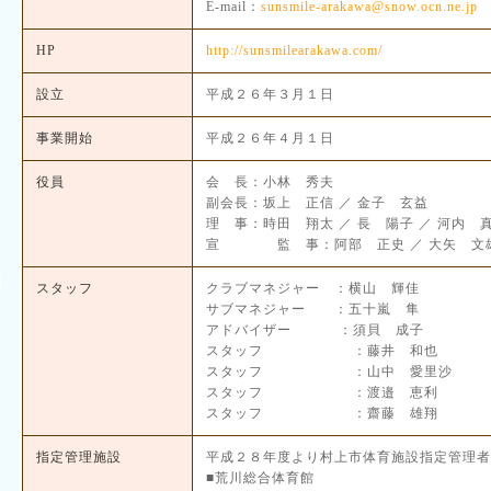
E-mail：
sunsmile-arakawa@snow.ocn.ne.jp
HP
http://sunsmilearakawa.com/
設立
平成２６年３月１日
事業開始
平成２６年４月１日
役員
会 長：小林 秀夫
副会長：坂上 正信 ／ 金子 玄益
理 事：時田 翔太 ／ 長 陽子 ／ 河内 真
宣 監 事：阿部 正史 ／ 大矢 文
スタッフ
クラブマネジャー ：
サブマネジャー ：五十嵐 隼
アドバイザー ：須貝 成子
スタッフ ：藤井 和也
スタッフ ：山中 愛里沙
スタッフ ：渡邉 恵利
スタッフ ：齋藤 雄翔
指定管理施設
平成２８年度より村上市体育施設指定管理者
■荒川総合体育館