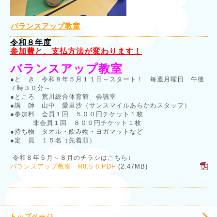
バランスアップ教室
令和８年度
参加費と、支払方法が変わります！
バランスアップ教室
●と き 令和８年５月１１日～スタート！ 毎週月曜日 午後
７時３０分～
●ところ 荒川総合体育館 会議室
●講 師 山中 愛里沙（サンスマイルあらかわスタッフ）
●参加料 会員１回 ５００円チケット１枚
非会員１回 ８００円チケット１枚
●持ち物 タオル・飲み物・ヨガマットなど
●定 員 １５名（先着順）
令和８年５月～８月のチラシはこちら↓
バランスアップ教室 R8.5-8.PDF
(2.47MB)
トップページ