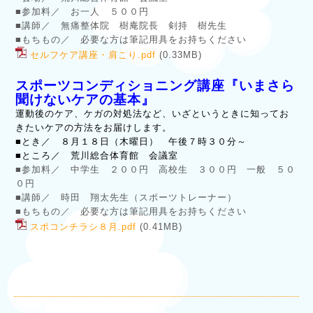
■参加料／ お一人 ５００円
■講師／ 無痛整体院 樹庵院長 剣持 樹先生
■もちもの／ 必要な方は筆記用具をお持ちください
セルフケア講座・肩こり.pdf
(0.33MB)
スポーツコンディショニング講座『いまさら
聞けないケアの基本』
運動後のケア、ケガの対処法など、いざというときに知ってお
きたいケアの方法をお届けします。
■とき／ ８月１８日（木曜日） 午後７時３０分～
■ところ／ 荒川総合体育館 会議室
■参加料／ 中学生 ２００円 高校生 ３００円 一般 ５０
０円
■講師／ 時田 翔太先生（スポーツトレーナー）
■もちもの／ 必要な方は筆記用具をお持ちください
スポコンチラシ８月.pdf
(0.41MB)