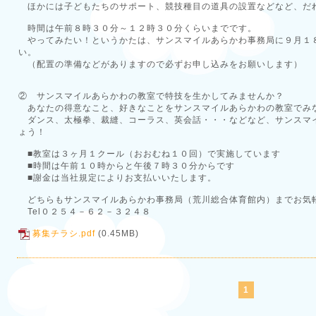
ほかには子どもたちのサポート、競技種目の道具の設置などなど、だ
時間は午前８時３０分～１２時３０分くらいまでです。
やってみたい！というかたは、サンスマイルあらかわ事務局に９月１
い。
（配置の準備などがありますので必ずお申し込みをお願いします）
② サンスマイルあらかわの教室で特技を生かしてみませんか？
あなたの得意なこと、好きなことをサンスマイルあらかわの教室でみ
ダンス、太極拳、裁縫、コーラス、英会話・・・などなど、サンスマ
ょう！
■教室は３ヶ月１クール（おおむね１０回）で実施しています
■時間は午前１０時からと午後７時３０分からです
■謝金は当社規定によりお支払いいたします。
どちらもサンスマイルあらかわ事務局（荒川総合体育館内）までお気
Tel０２５４－６２－３２４８
募集チラシ.pdf
(0.45MB)
1