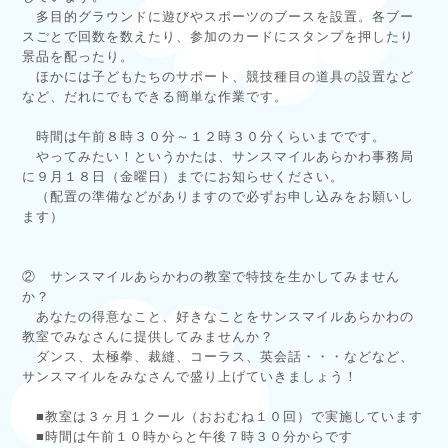
多目的グラウンドに遊びやスポーツのブースを設置。各ブー
スごとで回数を数えたり、参加のカードにスタンプを押したり
景品を配ったり。
ほかには子どもたちのサポート、競技種目の道具の設置など
など、だれにでもできる簡単な作業です。
時間は午前８時３０分～１２時３０分くらいまでです。
やってみたい！というかたは、サンスマイルあらかわ事務局
に９月１８日（金曜日）までにお知らせください。
（配置の準備などがありますので必ずお申し込みをお願いし
ます）
② サンスマイルあらかわの教室で特技を生かしてみません
か？
あなたの得意なこと、好きなことをサンスマイルあらかわの
教室でみなさんに提供してみませんか？
ダンス、太極拳、裁縫、コーラス、英会話・・・などなど、
サンスマイルをみなさんで盛り上げていきましょう！
■教室は３ヶ月１クール（おおむね１０回）で実施しています
■時間は午前１０時からと午後７時３０分からです