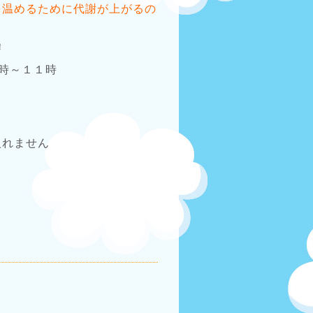
を温めるために代謝が上がるの
！
時～１１時
れません