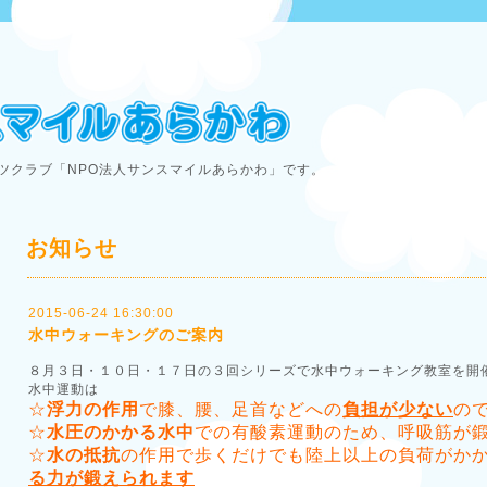
ツクラブ「NPO法人サンスマイルあらかわ」です。
お知らせ
2015-06-24 16:30:00
水中ウォーキングのご案内
８月３日・１０日・１７日の３回シリーズで水中ウォーキング教室を開
水中運動は
☆
浮力の作用
で膝、腰、足首などへの
負担が少ない
の
☆
水圧のかかる水中
での有酸素運動のため、呼吸筋が
☆
水の抵抗
の作用で歩くだけでも陸上以上の負荷がか
る力が鍛えられます