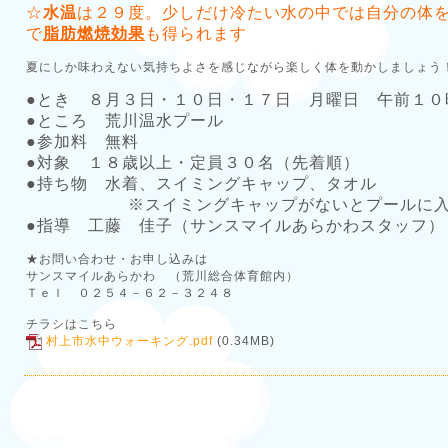
☆
水温
は２９度。少しだけ冷たい水の中では自分の体
で
脂肪燃焼効果
も得られます
夏にしか味わえない気持ちよさを感じながら楽しく体を動かしましょう
●とき ８月３日・１０日・１７日 月曜日 午前１０
●ところ 荒川温水プール
●参加料 無料
●対象 １８歳以上・定員３０名（先着順）
●持ち物 水着、スイミングキャップ、タオル
※スイミングキャップがないとプールに入
●指導 工藤 佳子（サンスマイルあらかわスタッフ）
★お問い合わせ・お申し込みは
サンスマイルあらかわ （荒川総合体育館内）
Ｔｅｌ ０２５４－６２－３２４８
チラシはこちら
村上市水中ウォーキング.pdf
(0.34MB)